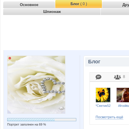
Блог
( 0 )
Основное
Др
Шпионаж
Блог
8
*Светик52
Afroditt
Посмотреть ещё
Портрет заполнен на 69 %