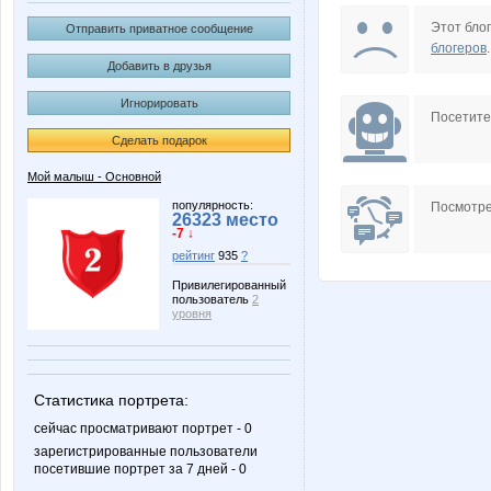
Pristavochka
Stella6
Этот блог
Отправить приватное сообщение
блогеров
.
Добавить в друзья
Игнорировать
confessa*
cornflou
Посетит
Сделать подарок
Мой малыш - Основной
ЮлияБ1987
Алёна-Ле
популярность:
Посмотре
26323 место
-7 ↓
рейтинг
935
?
Привилегированный
пользователь
2
Нелли77
Олинк
уровня
Статистика портрета:
Зла
Шмонч
сейчас просматривают портрет - 0
зарегистрированные пользователи
посетившие портрет за 7 дней - 0